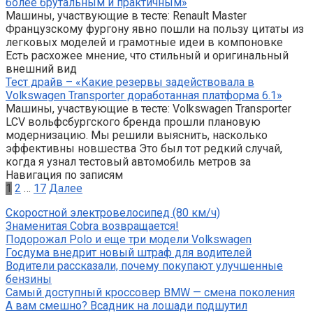
более брутальным и практичным»
Машины, участвующие в тесте: Renault Master
Французскому фургону явно пошли на пользу цитаты из
легковых моделей и грамотные идеи в компоновке
Есть расхожее мнение, что стильный и оригинальный
внешний вид
Тест драйв – «Какие резервы задействовала в
Volkswagen Transporter доработанная платформа 6.1»
Машины, участвующие в тесте: Volkswagen Transporter
LCV вольфсбургского бренда прошли плановую
модернизацию. Мы решили выяснить, насколько
эффективны новшества Это был тот редкий случай,
когда я узнал тестовый автомобиль метров за
Навигация по записям
1
2
…
17
Далее
Скоростной электровелосипед (80 км/ч)
Знаменитая Cobra возвращается!
Подорожал Polo и еще три модели Volkswagen
Госдума внедрит новый штраф для водителей
Водители рассказали, почему покупают улучшенные
бензины
Самый доступный кроссовер BMW — смена поколения
А вам смешно? Всадник на лошади подшутил