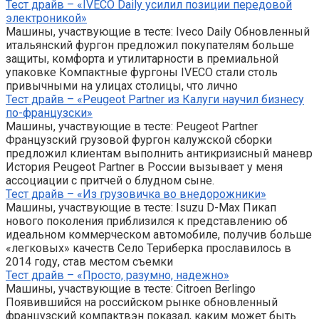
Тест драйв – «IVECO Daily усилил позиции передовой
электроникой»
Машины, участвующие в тесте: Iveco Daily Обновленный
итальянский фургон предложил покупателям больше
защиты, комфорта и утилитарности в премиальной
упаковке Компактные фургоны IVECO стали столь
привычными на улицах столицы, что лично
Тест драйв – «Peugeot Partner из Калуги научил бизнесу
по-французски»
Машины, участвующие в тесте: Peugeot Partner
Французский грузовой фургон калужской сборки
предложил клиентам выполнить антикризисный маневр
История Peugeot Partner в России вызывает у меня
ассоциации с притчей о блудном сыне.
Тест драйв – «Из грузовичка во внедорожники»
Машины, участвующие в тесте: Isuzu D-Max Пикап
нового поколения приблизился к представлению об
идеальном коммерческом автомобиле, получив больше
«легковых» качеств Село Териберка прославилось в
2014 году, став местом съемки
Тест драйв – «Просто, разумно, надежно»
Машины, участвующие в тесте: Citroen Berlingo
Появившийся на российском рынке обновленный
французский компактвэн показал, каким может быть