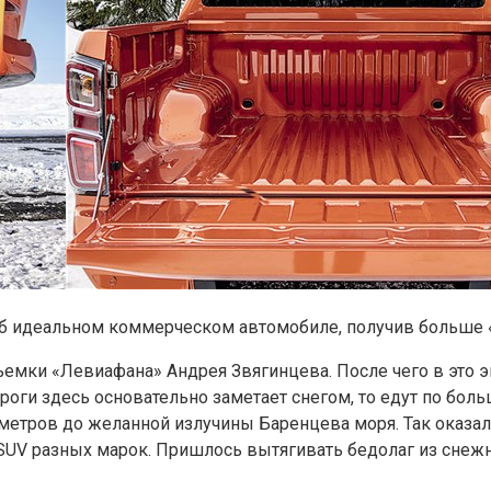
об идеальном коммерческом автомобиле, получив больше 
съемки
«Левиафана» Андрея Звягинцева. После чего в это э
оги здесь основательно заметает снегом, то едут по боль
метров до желанной излучины Баренцева моря. Так оказалос
UV разных марок. Пришлось вытягивать бедолаг из снежн