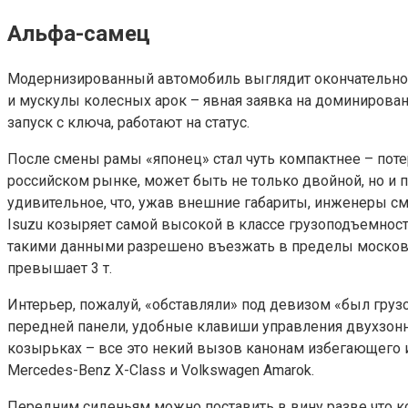
Альфа-самец
Модернизированный автомобиль выглядит окончательно з
и мускулы колесных арок – явная заявка на доминирован
запуск с ключа, работают на статус.
После смены рамы «японец» стал чуть компактнее – потери
российском рынке, может быть не только двойной, но и по
удивительное, что, ужав внешние габариты, инженеры смо
Isuzu козыряет самой высокой в классе грузоподъемностью
такими данными разрешено въезжать в пределы московско
превышает 3 т.
Интерьер, пожалуй, «обставляли» под девизом «был груз
передней панели, удобные клавиши управления двухзонн
козырьках – все это некий вызов канонам избегающего 
Mercedes-Benz X-Class и Volkswagen Amarok.
Передним сиденьям можно поставить в вину разве что к