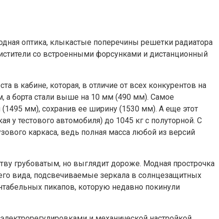
одная оптика, клыкастые поперечины решетки радиатора
очистители со встроенными форсунками и дистанционный
а в кабине, которая, в отличие от всех конкурентов на
, а борта стали выше на 10 мм (490 мм). Самое
1495 мм), сохранив ее ширину (1530 мм). А еще этот
я у тестового автомобиля) до 1045 кг с полуторной. С
зового каркаса, ведь полная масса любой из версий
ству грубоватым, но выглядит дороже. Модная прострочка
него вида, подсвечиваемые зеркала в солнцезащитных
нтабельных пикапов, которую недавно покинули
 электрорегулировками и механической настройкой