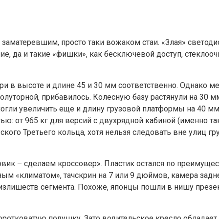
аматеревшим, просто таки вожаком стаи. «Злая» светоди
ие, да и такие «фишки», как бесключевой доступ, стекло
 в высоте и длине 45 и 30 мм соответственно. Однако мест
лу­торной, прибавилось. Колесную базу растянули на 30 мм
гли увеличить еще и длину грузовой платформы на 40 мм (
: от 965 кг для версий с двухрядной кабиной (именно така
го Третьего кольца, хотя нельзя следовать вне улиц гру
овик – сделаем кроссовер». Пластик остался по преимуще
ым «климатом», тачскрин на 7 или 9 дюймов, камера зад
излишеств сегмента. Похоже, японцы пошли в нишу презе
оротковатую подушку. Зато водительское кресло обладает