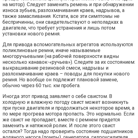
на мотор). Следует заменить ремень и при обнаружении
износа зубьев, разлохмачивания краев, надрывов, а
также замасливания. Кстати, все эти симптомы не
беспричинны, они свидетельствуют о неполадках в
двигателе, что требует устранения и лишь потом
установки нового ремня.
Для привода вспомогательных агрегатов используются
поликлиновые ремни, иначе называемые
многоручьевыми (на рабочей поверхности видны
несколько канавок-«ручьев»). Следите за их состоянием:
выкрашивание резиновой смеси, надрывы и
разлохмачивание краев – поводы для покупки нового
ремня. Но вообще он подлежит плановой замене,
обычно через 60 тыс. км пробега.
Иногда этот привод заявляет о себе свистом. В
холодную и влажную погоду свист может возникнуть
при пуске двигателя и продолжаться некоторое время, а
по мере прогрева мотора пропасть. Это нормально. Если
же свист не пропадает, вместе с ремнем придется
заменить и натяжной ролик. И после этого свист
остался? Тогда надо проверить состояние подшипников
водяного насоса (помпы), генератора, гидроусилителя