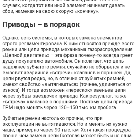
случаях, когда тот или иной элемент начинает давать
сбои, намекая на свою скорую «кончину».
Приводы – в порядок
Однако есть системы, в которых замена элементов
строго регламентирована. К ним относятся прежде всего
ремни или цепи привода механизма газораспределения.
«Цепной двигатель» – эта фраза почему-то всегда греет
душу покупателю автомобиля. Он полагает, что цепь
надежнее зубчатого ремня, случайно не оборвется и не
вызовет аварийной «встречи» клапанов и поршней. Да,
цепи рвутся редко, но, в отличие от зубчатых ремней,
имеют свойство «вытягиваться» (точнее, удлиняться от
износа). И тогда возможен «перескок» звеньев цепи
через зубцы звездочек привода. Как результат, та же
«встреча» клапанов с поршнями. Поэтому цепи привода
ГРМ надо менять через 120–150 тыс. км пробега.
Зубчатые ремни настолько прочны, что при
эксплуатации не вытягиваются. Но и менять их нужно
чаще, примерно через 90 тыс. км. Хотя такая процедура
проще, чем замена цепи (которая может быть и не одна