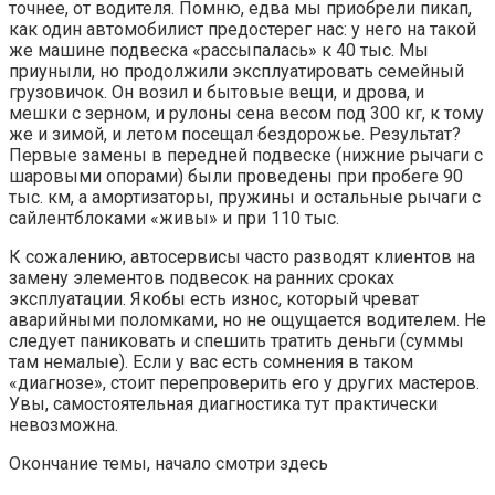
точнее, от водителя. Помню, едва мы приобрели пикап,
как один автомобилист предостерег нас: у него на такой
же машине подвеска «рассыпалась» к 40 тыс. Мы
приуныли, но продолжили эксплуатировать семейный
грузовичок. Он возил и бытовые вещи, и дрова, и
мешки с зерном, и рулоны сена весом под 300 кг, к тому
же и зимой, и летом посещал бездорожье. Результат?
Первые замены в передней подвеске (нижние рычаги с
шаровыми опорами) были проведены при пробеге 90
тыс. км, а амортизаторы, пружины и остальные рычаги с
сайлентблоками «живы» и при 110 тыс.
К сожалению, автосервисы часто разводят клиентов на
замену элементов подвесок на ранних сроках
эксплуатации. Якобы есть износ, который чреват
аварийными поломками, но не ощущается водителем. Не
следует паниковать и спешить тратить деньги (суммы
там немалые). Если у вас есть сомнения в таком
«диагнозе», стоит перепроверить его у других мастеров.
Увы, самостоятельная диагностика тут практически
невозможна.
Окончание темы, начало смотри здесь