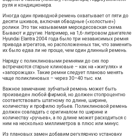
руля и кондиционера.
Иногда один приводной ремень охватывает от пяти до
десяти шкивов, включая обводные («холостые»)
ролики. Это так называемая мерседесовская схема.
Бывают и другие. Например, на 1,6-литровом двигателе
Hyundai Elantra 2004 года было три независимых ремня
привода агрегатов, но расположенных так, что заменить
их было едва ли не проще, чем один длинный ремень.
Наряду с поликлиновыми ремнями до сих пор
встречаются старые клиновые – как на «жигулях» и
«запорожцах». Такие ремни следует планово менять
чаще поликлиновых – через 30–40 тыс. км.
Важное замечание: зубчатый ремень может быть
произведен любой фирмой, но должен стопроцентно
соответствовать штатному по длине, ширине,
количеству и профилю зубьев. Поликлиновой ремень
должен совпадать с оригиналом по ширине и
количеству «ручьев», а по длине может расходиться с
ним на несколько миллиметров в плюс или минус.
Из плановых замен добавим регулярную установку