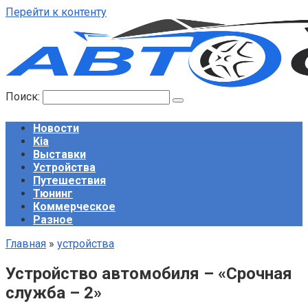
Перейти к контенту
Поиск:
Новости
Kia
Выставки
Устройства
Путешествия
Тюнинг
Коммерческое
Разное
Главная
»
устройства
Устройство автомобиля – «Срочная
служба – 2»