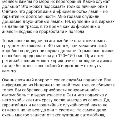
меняем лампы по мере их перегорания. Какие служат
дольше? Это может подсказать только личный опыт.
Считаю, что дороговизна и «фирменность» ламп – не
гарантия их долговечности. Мне годами служили
дешевые двухнитевые лампы H4, купленные в ларьках
на дальней трассе, в то время как их фирменные
аналоги подчас не проработали и полгода.
Тормозные колодки на автомобиле с «автоматом» в
среднем выхаживают 40 тыс. км, при механической
коробке передач они служат дольше. Тормозные диски
способны продержаться до 120–150 тыс. При этом
ретивый гонщик может «прикончить» колодки и диски
вдвое быстрее, а спокойный водитель – оттянуть
замену.
Очень сложный вопрос – сроки службы подвески. Вал
информации из Интернета по этой теме только сбивает с
толку. Вы собрались приобрести понравившийся
автомобиль – и вдруг узнаете в Сети, что подвеска у
него якобы «летит» сразу после выезда из салона. Да,
гарантийных и негарантийных случайностей никто не
отменял, но не всегда они – система. На самом деле
очень многое зависит от эксплуатации автомобиля,