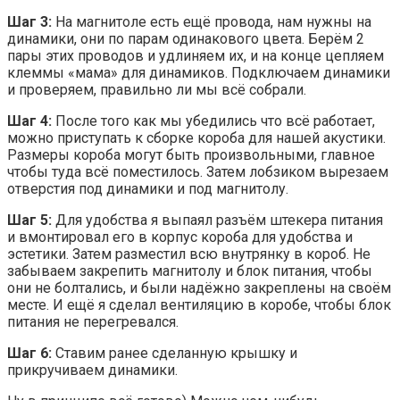
Шаг 3:
На магнитоле есть ещё провода, нам нужны на
динамики, они по парам одинакового цвета. Берём 2
пары этих проводов и удлиняем их, и на конце цепляем
клеммы «мама» для динамиков. Подключаем динамики
и проверяем, правильно ли мы всё собрали.
Шаг 4:
После того как мы убедились что всё работает,
можно приступать к сборке короба для нашей акустики.
Размеры короба могут быть произвольными, главное
чтобы туда всё поместилось. Затем лобзиком вырезаем
отверстия под динамики и под магнитолу.
Шаг 5:
Для удобства я выпаял разъём штекера питания
и вмонтировал его в корпус короба для удобства и
эстетики. Затем разместил всю внутрянку в короб. Не
забываем закрепить магнитолу и блок питания, чтобы
они не болтались, и были надёжно закреплены на своём
месте. И ещё я сделал вентиляцию в коробе, чтобы блок
питания не перегревался.
Шаг 6:
Ставим ранее сделанную крышку и
прикручиваем динамики.