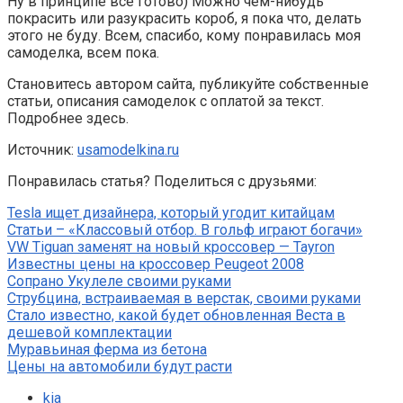
Ну в принципе всё готово) Можно чем-нибудь
покрасить или разукрасить короб, я пока что, делать
этого не буду. Всем, спасибо, кому понравилась моя
самоделка, всем пока.
Становитесь автором сайта, публикуйте собственные
статьи, описания самоделок с оплатой за текст.
Подробнее здесь.
Источник:
usamodelkina.ru
Понравилась статья? Поделиться с друзьями:
Tesla ищет дизайнера, который угодит китайцам
Статьи – «Классовый отбор. В гольф играют богачи»
VW Tiguan заменят на новый кроссовер — Tayron
Известны цены на кроссовер Peugeot 2008
Сопрано Укулеле своими руками
Струбцина, встраиваемая в верстак, своими руками
Стало известно, какой будет обновленная Веста в
дешевой комплектации
Муравьиная ферма из бетона
Цены на автомобили будут расти
kia