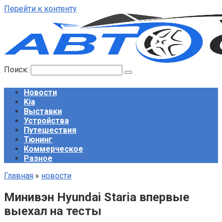
Перейти к контенту
Поиск:
Новости
Kia
Выставки
Устройства
Путешествия
Тюнинг
Коммерческое
Разное
Главная
»
новости
Минивэн Hyundai Staria впервые
выехал на тесты