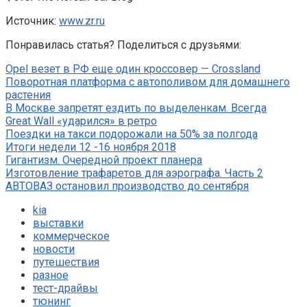
Источник:
www.zr.ru
Понравилась статья? Поделиться с друзьями:
Opel везет в РФ еще один кроссовер — Crossland
Поворотная платформа с автополивом для домашнего
растения
В Москве запретят ездить по выделенкам. Всегда
Great Wall «ударился» в ретро
Поездки на такси подорожали на 50% за полгода
Итоги недели 12 -16 ноября 2018
Гигантизм. Очередной проект планера
Изготовление трафаретов для аэрографа. Часть 2
АВТОВАЗ остановил производство до сентября
kia
выставки
коммерческое
новости
путешествия
разное
тест-драйвы
тюнинг