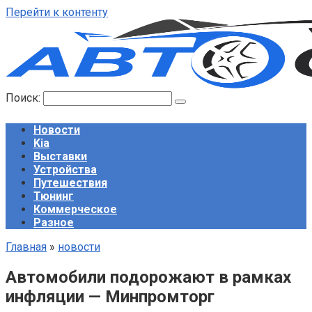
Перейти к контенту
Поиск:
Новости
Kia
Выставки
Устройства
Путешествия
Тюнинг
Коммерческое
Разное
Главная
»
новости
Автомобили подорожают в рамках
инфляции — Минпромторг