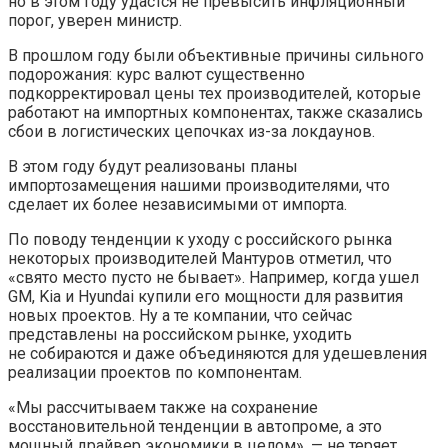
но в этом году удастся не превысить инфляционный
порог, уверен министр.
В прошлом году были объективные причины сильного
подорожания: курс валют существенно
подкорректировал цены тех производителей, которые
работают на импортных компонентах, также сказались
сбои в логистических цепочках из-за локдаунов.
В этом году будут реализованы планы
импортозамещения нашими производителями, что
сделает их более независимыми от импорта.
По поводу тенденции к уходу с российского рынка
некоторых производителей Мантуров отметил, что
«свято место пусто не бывает». Например, когда ушел
GM, Kia и Hyundai купили его мощности для развития
новых проектов. Ну а те компании, что сейчас
представлены на российском рынке, уходить
не собираются и даже объединяются для удешевления
реализации проектов по компонентам.
«Мы рассчитываем также на сохранение
восстановительной тенденции в автопроме, а это
мощный драйвер экономики в целом», — не теряет