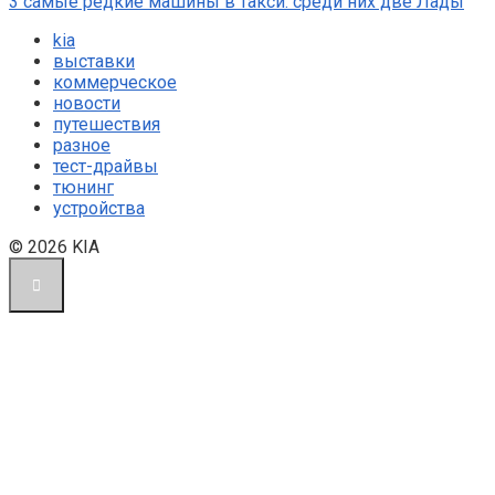
3 самые редкие машины в такси: среди них две Лады
kia
выставки
коммерческое
новости
путешествия
разное
тест-драйвы
тюнинг
устройства
© 2026 KIA