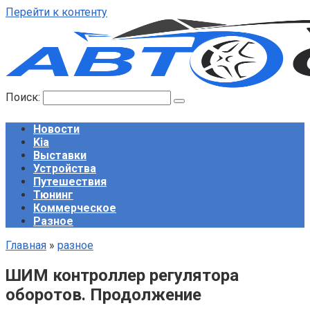
Перейти к контенту
Поиск:
Новости
Kia
Выставки
Устройства
Путешествия
Тюнинг
Коммерческое
Разное
Главная
»
разное
ШИМ контроллер регулятора
оборотов. Продолжение