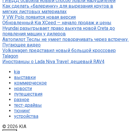
ГИБДД освоила новый способ ловли нарушителей
Как сделать «балеринку» для вырезания кругов в
мягких листовых материалах
У VW Polo появится новая версия
Обновленный Kia XCeed — начало продаж и цены
Hyundai разыгрывает право выкупа новой Creta до
появления машин у дилеров
Автопилот Теслы не умеет поворачивать через встречку.
Пугающее видео
Volkswagen представил новый большой кроссовер
Talagon
Иностранцы о Lada Niva Travel: дешевый RAV4
kia
выставки
коммерческое
новости
путешествия
разное
тест-драйвы
тюнинг
устройства
© 2026 KIA