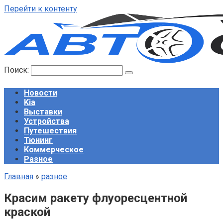
Перейти к контенту
Поиск:
Новости
Kia
Выставки
Устройства
Путешествия
Тюнинг
Коммерческое
Разное
Главная
»
разное
Красим ракету флуоресцентной
краской