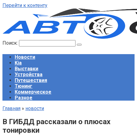
Перейти к контенту
Поиск:
Новости
Kia
Выставки
Устройства
Путешествия
Тюнинг
Коммерческое
Разное
Главная
»
новости
В ГИБДД рассказали о плюсах
тонировки