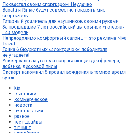
Похвастал своим спорткаром. Неудачно
Bugatti и Rimac будут совместно покорять мир
спорткаров.
Гитарный усилитель для наушников своими руками
За прошедшие 7 лет российский авторынок «потерял»
143 модели
Непреодолимо комфортный салон… — это реклама Niva
Travel
Гонка 6 бюджетных «электричек»: победителя
не угадаете!
Универсальная угловая направляющая для фрезера,
лобзика, дисковой пилы
Эксперт напомнил 8 правил вождения в темное время
суток
kia
выставки
коммерческое
новости
путешествия
разное
тест-драйвы
тюнинг