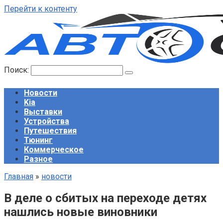
Перейти к контенту
Поиск:
Новости
Kia
Выставки
Устройства
Путешествия
Тюнинг
Коммерческое
Разное
Главная
»
новости
В деле о сбитых на переходе детях
нашлись новые виновники