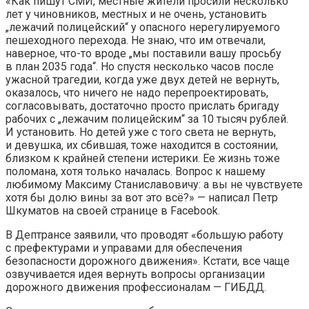
«Как пишут СМИ, местные жители просили несколько
лет у чиновников, местных и не очень, установить
„лежачий полицейский“ у опасного нерегулируемого
пешеходного перехода. Не знаю, что им отвечали,
наверное, что-то вроде „мы поставили вашу просьбу
в план 2035 года“. Но спустя несколько часов после
ужасной трагедии, когда уже двух детей не вернуть,
оказалось, что ничего не надо перепроектировать,
согласовывать, достаточно просто прислать бригаду
рабочих с „лежачим полицейским“ за 10 тысяч рублей.
И установить. Но детей уже с того света не вернуть,
и девушка, их сбившая, тоже находится в состоянии,
близком к крайней степени истерики. Ее жизнь тоже
поломана, хотя только началась. Вопрос к нашему
любимому Максиму Станиславовичу: а вы не чувствуете
хотя бы долю вины за вот это всё?» — написал Петр
Шкуматов на своей странице в Facebook.
В Дептрансе заявили, что проводят «большую работу
с префектурами и управами для обеспечения
безопасности дорожного движения». Кстати, все чаще
озвучивается идея вернуть вопросы организации
дорожного движения профессионалам — ГИБДД.