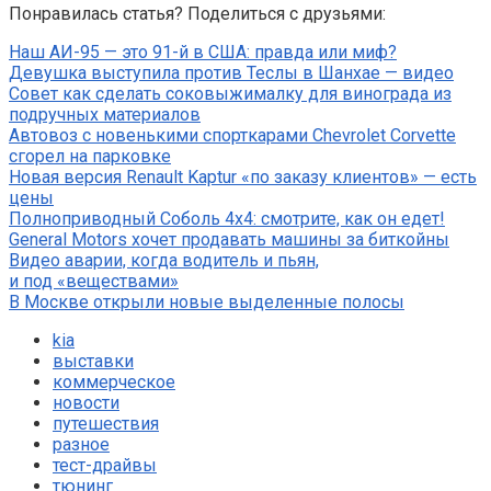
Понравилась статья? Поделиться с друзьями:
Наш АИ-95 — это 91-й в США: правда или миф?
Девушка выступила против Теслы в Шанхае — видео
Совет как сделать соковыжималку для винограда из
подручных материалов
Автовоз с новенькими спорткарами Chevrolet Corvette
сгорел на парковке
Новая версия Renault Kaptur «по заказу клиентов» — есть
цены
Полноприводный Соболь 4х4: смотрите, как он едет!
General Motors хочет продавать машины за биткойны
Видео аварии, когда водитель и пьян,
и под «веществами»
В Москве открыли новые выделенные полосы
kia
выставки
коммерческое
новости
путешествия
разное
тест-драйвы
тюнинг