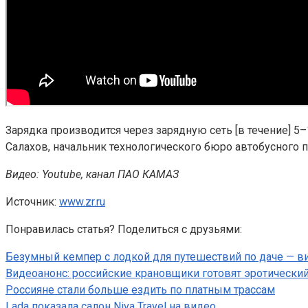
Зарядка производится через зарядную сеть [в течение] 5–1
Салахов, начальник технологического бюро автобусного
Видео: Youtube, канал ПАО КАМАЗ
Источник:
www.zr.ru
Понравилась статья? Поделиться с друзьями:
Безумный кемпер с лодкой для путешествий по даче — в
Видеоанонс: российские крановщики готовят эротически
Россияне стали больше ездить по платным трассам
Lada показала салон Niva Travel на видео