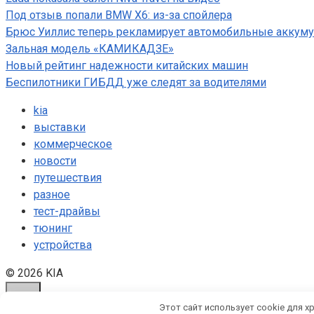
Под отзыв попали BMW X6: из-за спойлера
Брюс Уиллис теперь рекламирует автомобильные аккум
Зальная модель «КАМИКАДЗЕ»
Новый рейтинг надежности китайских машин
Беспилотники ГИБДД уже следят за водителями
kia
выставки
коммерческое
новости
путешествия
разное
тест-драйвы
тюнинг
устройства
© 2026 KIA
Этот сайт использует cookie для х