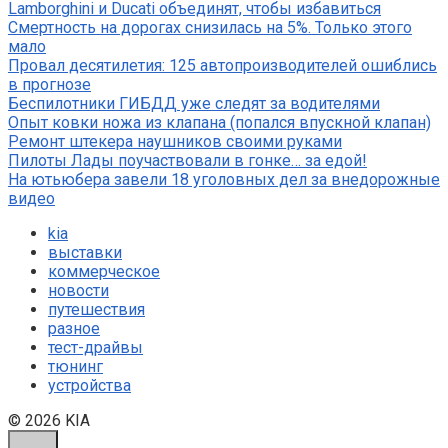
Lamborghini и Ducati объединят, чтобы избавиться
Смертность на дорогах снизилась на 5%. Только этого
мало
Провал десятилетия: 125 автопроизводителей ошиблись
в прогнозе
Беспилотники ГИБДД уже следят за водителями
Опыт ковки ножа из клапана (попался впускной клапан)
Ремонт штекера наушников своими руками
Пилоты Лады поучаствовали в гонке… за едой!
На ютьюбера завели 18 уголовных дел за внедорожные
видео
kia
выставки
коммерческое
новости
путешествия
разное
тест-драйвы
тюнинг
устройства
© 2026 KIA