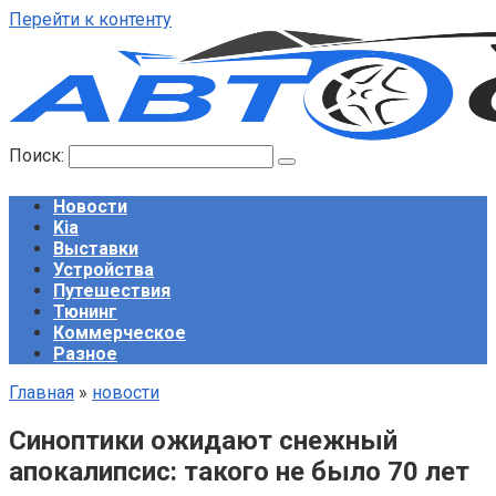
Перейти к контенту
Поиск:
Новости
Kia
Выставки
Устройства
Путешествия
Тюнинг
Коммерческое
Разное
Главная
»
новости
Синоптики ожидают снежный
апокалипсис: такого не было 70 лет