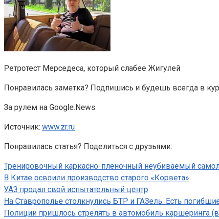
Ретротест Мерседеса, который слабее Жигулей
Понравилась заметка? Подпишись и будешь всегда в кур
За рулем на Google.News
Источник:
www.zr.ru
Понравилась статья? Поделиться с друзьями:
Тренировочный каркасно-пленочный неубиваемый само
В Китае освоили производство старого «Корвета»
УАЗ продал свой испытательный центр
На Ставрополье столкнулись БТР и ГАЗель. Есть погибши
Полиции пришлось стрелять в автомобиль каршеринга (в