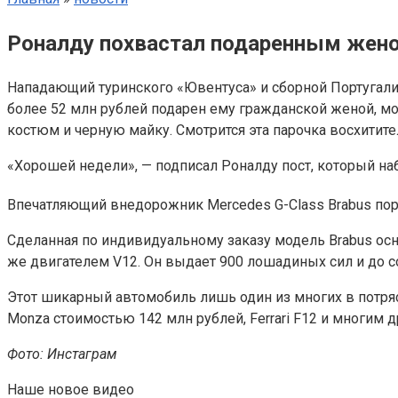
Роналду похвастал подаренным жено
Нападающий туринского «Ювентуса» и сборной Португали
более 52 млн рублей подарен ему гражданской женой, м
костюм и черную майку. Смотрится эта парочка восхитител
«Хорошей недели», — подписал Роналду пост, который на
Впечатляющий внедорожник Mercedes G-Class Brabus порт
Сделанная по индивидуальному заказу модель Brabus осн
же двигателем V12. Он выдает 900 лошадиных сил и до со
Этот шикарный автомобиль лишь один из многих в потряс
Monza стоимостью 142 млн рублей, Ferrari F12 и многим д
Фото: Инстаграм
Наше новое видео