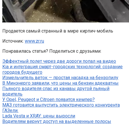
Продается самый странный в мире кирпич-мобиль
Источник:
www.zr.ru
Понравилась статья? Поделиться с друзьями:
Эффектный полет через две дороги попал на видео
Kia и интеграция смарт-городских технологий: создание
городов будущего
Измельчитель веток — простая насадка на бензопилу
В Минэнерго заявили, что цены на бензин адекватны
Пьяного водителя спас из канавы другой пьяный
водитель
У Opel, Peugeot и Citroen появится кемпер?
МАЗ готовится выпустить электрического конкурента
ГАЗели.
Lada Vesta и XRAY: цены выросли
Водителям вернут доступ на выделенные полосы