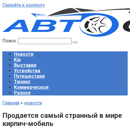
Перейти к контенту
Поиск:
Новости
Kia
Выставки
Устройства
Путешествия
Тюнинг
Коммерческое
Разное
Главная
»
новости
Продается самый странный в мире
кирпич-мобиль