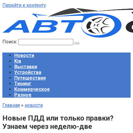
Перейти к контенту
Поиск:
Новости
Kia
Выставки
Устройства
Путешествия
Тюнинг
Коммерческое
Разное
Главная
»
новости
Новые ПДД или только правки?
Узнаем через неделю-две