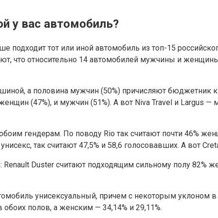
ой у вас автомобиль?
ше подходит тот или иной автомобиль из топ-15 российск
ечают, что относительно 14 автомобилей мужчины и женщи
шиной, а половина мужчин (50%) причисляют бюджетник к 
нщин (47%), и мужчин (51%). А вот Niva Travel и Largus — 
боим гендерам. По поводу Rio так считают почти 46% женщ
нисекс, так считают 47,5% и 58,6 голосовавших. А вот Cret
я: Renault Duster считают подходящим сильному полу 82% ж
автомобиль унисексуальный, причем с некоторым уклоном 
обоих полов, а женским — 34,14% и 29,11%.