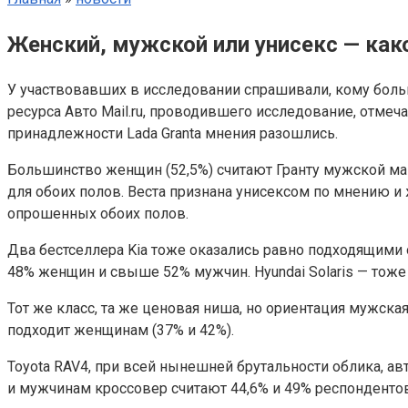
Женский, мужской или унисекс — как
У участвовавших в исследовании спрашивали, кому боль
ресурса Авто Mail.ru, проводившего исследование, отм
принадлежности Lada Granta мнения разошлись.
Большинство женщин (52,5%) считают Гранту мужской ма
для обоих полов. Веста признана унисексом по мнению и же
опрошенных обоих полов.
Два бестселлера Kia тоже оказались равно подходящими о
48% женщин и свыше 52% мужчин. Hyundai Solaris — тоже у
Тот же класс, та же ценовая ниша, но ориентация мужска
подходит женщинам (37% и 42%).
Toyota RAV4, при всей нынешней брутальности облика, 
и мужчинам кроссовер считают 44,6% и 49% респондентов 