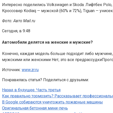
Интересно поделились Volkswagen и Skoda. Лифтбек Polo
Кроссовер Kodiaq — мужской (60% и 72%), Tiguan — унисекс
Фото: Авто Mail.ru
Сегодня, в 9:48
Автомобили делятся на женские и мужские?
Конечно, каждая модель больше подходит либо мужчине, 
мужскими или женскими Нет, это все предрассудкиПрог
Источник:
www.zr.ru
Понравилась статья? Поделиться с друзьями:
Назад в будущее. Часть третья
Как правильно тормозить? Рассказывает профессиональ
В Google собираются уничтожить пожарные машины
Оригинальная бетонная мини-печь