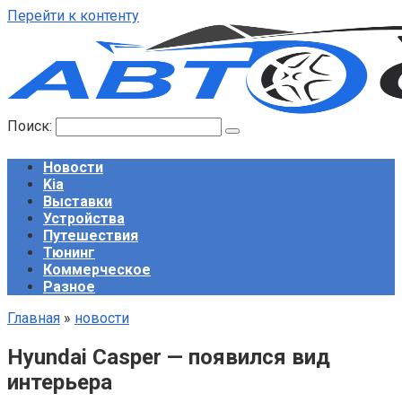
Перейти к контенту
Поиск:
Новости
Kia
Выставки
Устройства
Путешествия
Тюнинг
Коммерческое
Разное
Главная
»
новости
Hyundai Casper — появился вид
интерьера