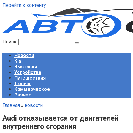
Перейти к контенту
Поиск:
Новости
Kia
Выставки
Устройства
Путешествия
Тюнинг
Коммерческое
Разное
Главная
»
новости
Audi отказывается от двигателей
внутреннего сгорания